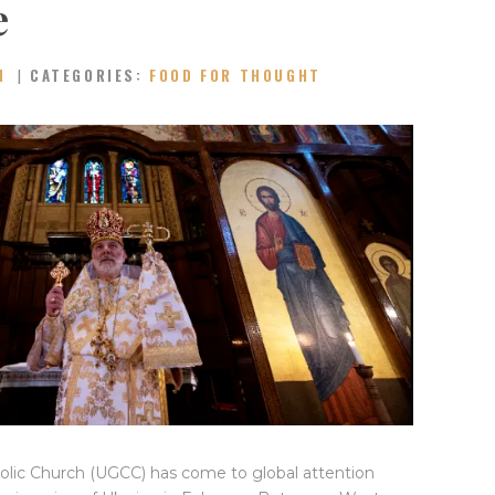
e
N
CATEGORIES:
FOOD FOR THOUGHT
olic Church (UGCC) has come to global attention