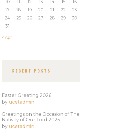
10
11
12
13
14
15
16
17
18
19
20
21
22
23
24
25
26
27
28
29
30
31
« Apr
RECENT POSTS
Easter Greeting 2026
by
ucetadmin
Greetings on the Occasion of The
Nativity of Our Lord 2025​
by
ucetadmin