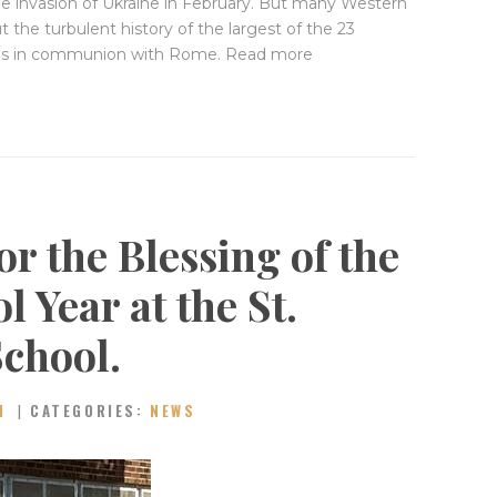
cale invasion of Ukraine in February. But many Western
t the turbulent history of the largest of the 23
hes in communion with Rome. Read more
r the Blessing of the
 Year at the St.
School.
N
CATEGORIES:
NEWS