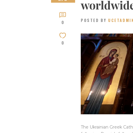
worldwid
POSTED BY
UCETADMI
0
0
The Ukrainian Greek Cath