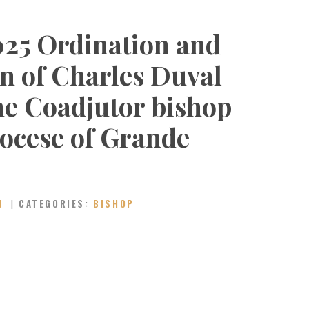
025 Ordination and
on of Charles Duval
he Coadjutor bishop
iocese of Grande
N
CATEGORIES:
BISHOP