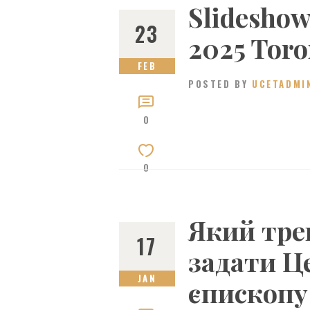
Slidesho
23
2025 Toro
FEB
POSTED BY
UCETADMI
0
0
Який тре
17
задати Ц
JAN
єпископу