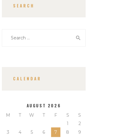
SEARCH
Search
for:
CALENDAR
AUGUST 2026
M
T
W
T
F
S
S
1
2
3
4
5
6
7
8
9