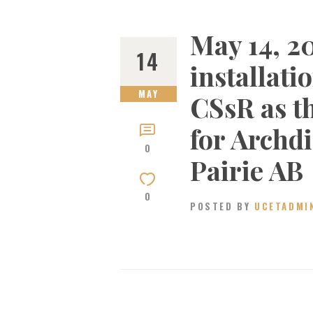
May 14, 2
14
installati
MAY
CSsR as t
for Archd
0
Pairie AB
0
POSTED BY
UCETADMI