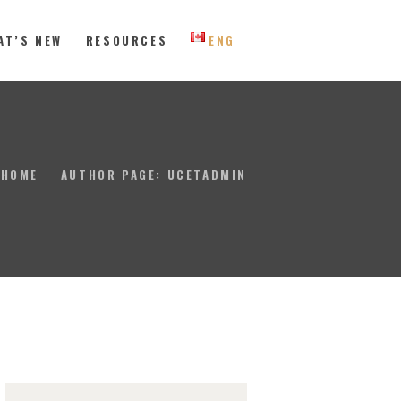
AT’S NEW
RESOURCES
ENG
 Eastern Canada
HOME
AUTHOR PAGE: UCETADMIN