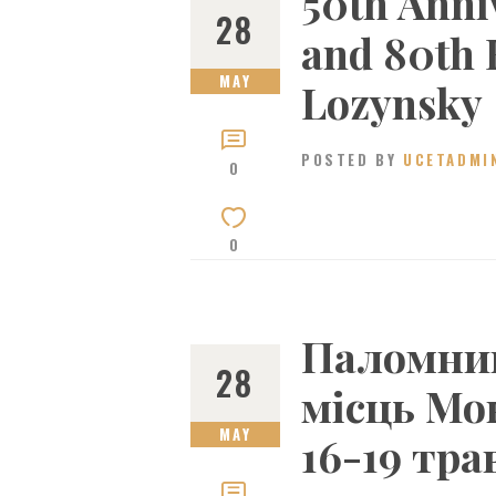
50th Anni
28
and 80th B
MAY
Lozynsky
POSTED BY
UCETADMI
0
0
Паломниц
28
місць Мо
MAY
16-19 тра