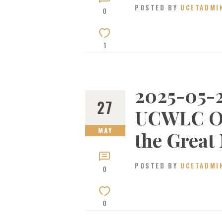
POSTED BY
UCETADMI
0
1
2025-05-2
27
UCWLC Os
MAY
the Great
POSTED BY
UCETADMI
0
0