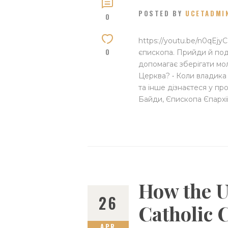
POSTED BY
UCETADMI
0
https://youtu.be/n0qEj
0
єпископа. Прийди й под
допомагає зберігати мо
Церква? • Коли владика 
та інше дізнаєтеся у п
Байди, Єпископа Єпархії
How the U
26
Catholic 
APR