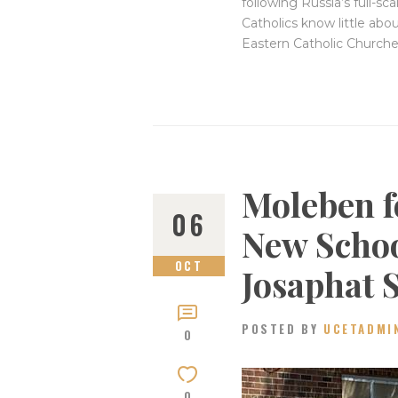
following Russia’s full-s
Catholics know little abou
Eastern Catholic Churc
Moleben fo
06
New School
OCT
Josaphat 
POSTED BY
UCETADMI
0
0