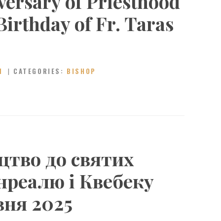
versary of Priesthood
irthday of Fr. Taras
N
CATEGORIES:
BISHOP
тво до святих
нреалю і Квебеку
вня 2025