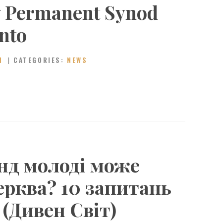
w Permanent Synod
nto
N
CATEGORIES:
NEWS
нд молоді може
ерква? 10 запитань
 (Дивен Світ)