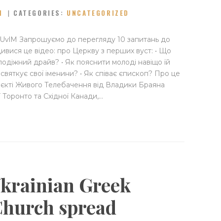
N
CATEGORIES:
UNCATEGORIZED
yCUvlM Запрошуємо до перегляду 10 запитань до
ивися це відео: про Церкву з перших вуст: • Що
лодіжний драйв? • Як пояснити молоді навіщо їй
святкує свої іменини? • Як співає єпископ? Про це
роєкті Живого Телебачення від Владики Браяна
 Торонто та Східної Канади,…
krainian Greek
Church spread