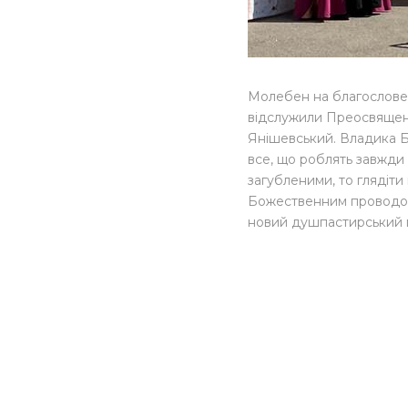
Молебeн на благословен
відслужили Преосвящен
Янішевський. Владика Б
все, що роблять завжди 
загубленими, то глядіти
Божественним проводом
новий душпастирський 