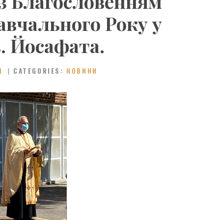
з Благословенням
авчального Року у
. Йосафата.
N
CATEGORIES:
НОВИНИ