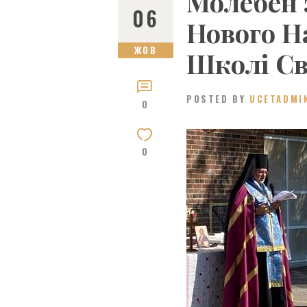
Молебен 
06
Нового Н
ЖОВ
Школі Св
POSTED BY
UCETADMI
0
0