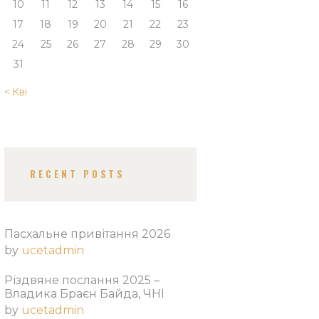
10
11
12
13
14
15
16
17
18
19
20
21
22
23
24
25
26
27
28
29
30
31
« Кві
RECENT POSTS
Пасхальне привітання 2026
by
ucetadmin
Різдвяне послання 2025 –
Владика Браєн Байда, ЧНІ
by
ucetadmin