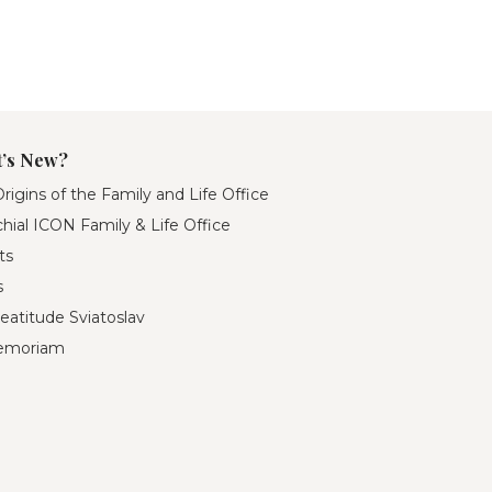
’s New?
rigins of the Family and Life Office
hial ICON Family & Life Office
ts
s
eatitude Sviatoslav
emoriam