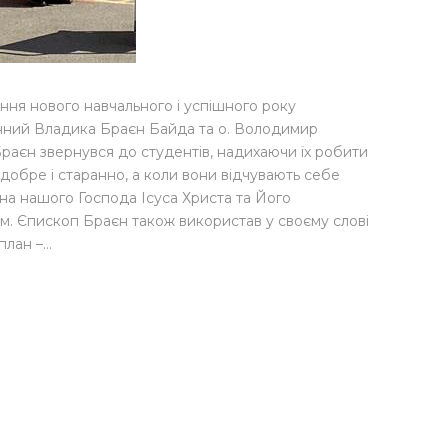
ня нового навчального і успішного року
ний Владика Браєн Байда та о. Володимир
раєн звернувся до студентів, надихаючи їх робити
добре і старанно, а коли вони відчувають себе
 на нашого Господа Ісуса Христа та Його
. Єпископ Браєн також використав у своєму слові
план –…