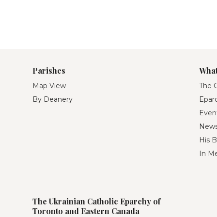
Parishes
What
Map View
The O
By Deanery
Eparc
Even
New
His B
In M
The Ukrainian Catholic Eparchy of
Toronto and Eastern Canada