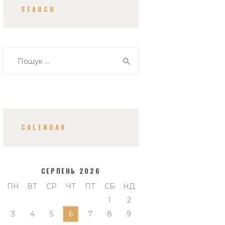
SEARCH
Пошук:
CALENDAR
СЕРПЕНЬ 2026
ПН
ВТ
СР
ЧТ
ПТ
СБ
НД
1
2
3
4
5
6
7
8
9