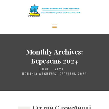
The Ukrainian Catholic Eparchy of
Toronto and Eastern Canada
ЄПАРХІЯ
АРХИЄРЕЙ
Monthly Archives:
CЛУЖІННЯ
Березень 2024
ПАРАФІЇ
HOME
2024
ЩО НОВОГО?
MONTHLY ARCHIVES: БЕРЕЗЕНЬ 2024
РЕСУРСИ
UKR
Сестри Служебниці