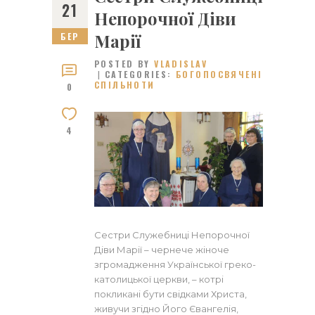
21
Непорочної Діви
Марії
БЕР
POSTED BY
VLADISLAV
CATEGORIES:
БОГОПОСВЯЧЕНІ
СПІЛЬНОТИ
0
4
Сестри Служебниці Непорочної
Діви Марії – чернече жіноче
згромадження Української греко-
католицької церкви, – котрі
покликані бути свідками Христа,
живучи згідно Його Євангелія,