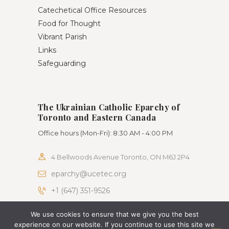
Catechetical Office Resources
Food for Thought
Vibrant Parish
Links
Safeguarding
The Ukrainian Catholic Eparchy of
Toronto and Eastern Canada
Office hours (Mon-Fri): 8:30 AM - 4:00 PM
4 Bellwoods Avenue Toronto, ON M6J 2P4
eparchy@ucetec.org
+1 (647) 351-9526
We use cookies to ensure that we give you the best
AncoraThemes © 2026. All rights reserved. Terms
experience on our website. If you continue to use this site we
of use and Privacy Policy