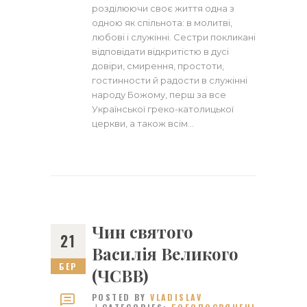
розділюючи своє життя одна з
одною як спільнота: в молитві,
любові і служінні. Сестри покликані
відповідати відкритістю в дусі
довіри, смирення, простоти,
гостинности й радости в служінні
народу Божому, перш за все
Української греко-католицької
церкви, а також всім…
Чин святого
21
Василія Великого
БЕР
(ЧСВВ)
POSTED BY
VLADISLAV