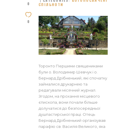
CATEGORIES:
БОГОПОСВЯЧЕНІ
0
СПІЛЬНОТИ
0
Торонто Першими священиками
були о. Володимир Шевчук і о.
Бернард Дрібненький, які спочатку
займалися друкарнею та
редагували місячний журнал.
Згодом, на прохання місцевого
єпископа, вони почали більше
долучатися до безпосередньої
душпастирської праці. Отець
Бернард Дрібненький організував
парафію св. Василія Великого, яка