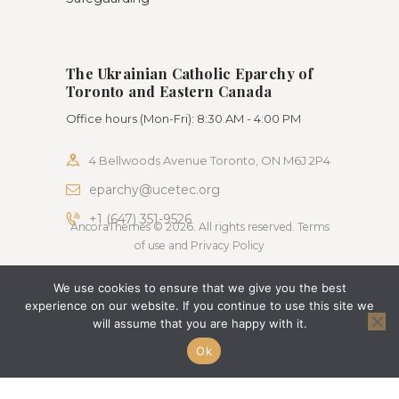
The Ukrainian Catholic Eparchy of
Toronto and Eastern Canada
Office hours (Mon-Fri): 8:30 AM - 4:00 PM
4 Bellwoods Avenue Toronto, ON M6J 2P4
eparchy@ucetec.org
+1 (647) 351-9526
AncoraThemes © 2026. All rights reserved. Terms
of use and Privacy Policy
We use cookies to ensure that we give you the best
experience on our website. If you continue to use this site we
will assume that you are happy with it.
Ok
Change Language To:
Ukrainian