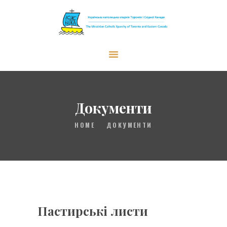
The Ukrainian Catholic Eparchy of
Toronto and Eastern Canada
ЄПАРХІЯ
АРХИЄРЕЙ
Документи
CЛУЖІННЯ
HOME
ДОКУМЕНТИ
ПАРАФІЇ
ЩО НОВОГО?
РЕСУРСИ
UKR
Пастирські листи