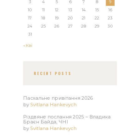
3
4
5
6
7
8
9
10
11
12
13
14
15
16
17
18
19
20
21
22
23
24
25
26
27
28
29
30
31
« Кві
RECENT POSTS
Пасхальне привітання 2026
by
Svitlana Hankevych
Різдвяне послання 2025 – Владика
Браєн Байда, ЧНІ
by
Svitlana Hankevych