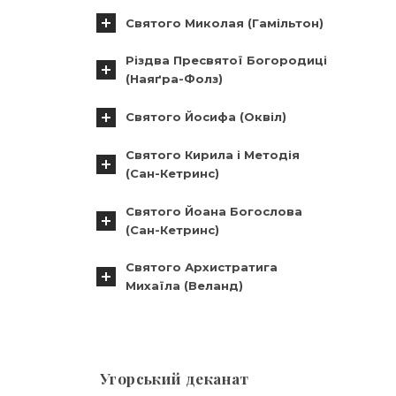
Святого Миколая (Гамільтон)
Різдва Пресвятої Богородиці
(Наяґра-Фолз)
Святого Йосифа (Оквіл)
Святого Кирила і Методія
(Сан-Кетринс)
Святого Йоана Богослова
(Сан-Кетринс)
Святого Архистратига
Михаїла (Веланд)
Угорський деканат