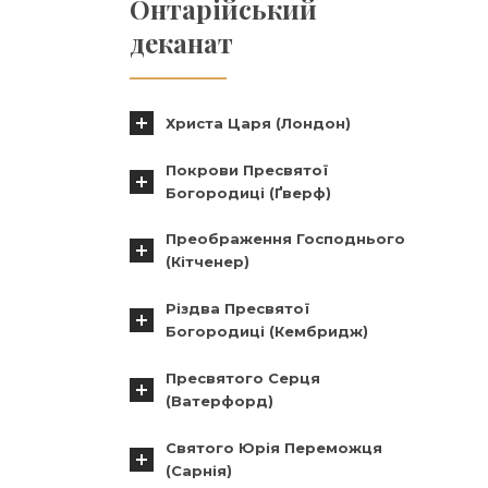
Онтарійський
деканат
Христа Царя (Лондон)
Покрови Пресвятої
Богородиці (Ґверф)
Преображення Господнього
(Кітченер)
Різдва Пресвятої
Богородиці (Кембридж)
Пресвятого Серця
(Ватерфорд)
Святого Юрія Переможця
(Сарнія)