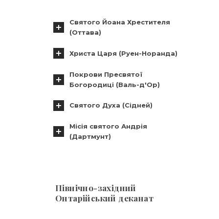
Святого Йоана Хрестителя
(Оттава)
Христа Царя (Руен-Норанда)
Покрови Пресвятої
Богородиці (Валь-д'Ор)
Святого Духа (Сідней)
Місія святого Андрія
(Дартмунт)
Північно-західний
Онтарійський деканат