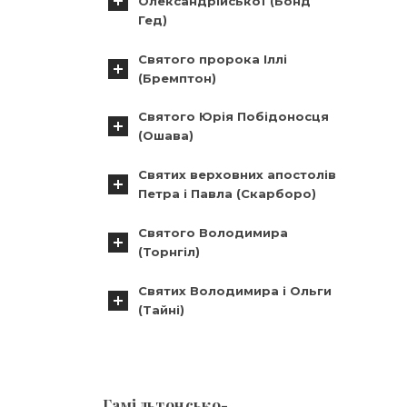
Олександрійської (Бонд
Гед)
Святого пророка Іллі
(Бремптон)
Святого Юрія Побідоносця
(Ошава)
Святих верховних апостолів
Петра і Павла (Скарборо)
Святого Володимира
(Торнгіл)
Святих Володимира і Ольги
(Тайні)
Гамільтонсько-