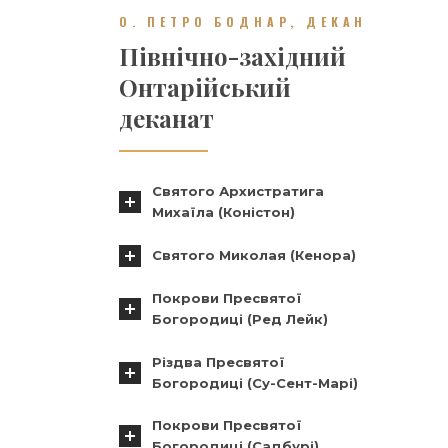
О. ПЕТРО БОДНАР, ДЕКАН
Північно-західний
Онтарійський
деканат
Святого Архистратига
Михаїла (Коністон)
Святого Миколая (Кенора)
Покрови Пресвятої
Богородиці (Ред Лейк)
Різдва Пресвятої
Богородиці (Су-Сент-Марі)
Покрови Пресвятої
Богородиці (Садбурі)