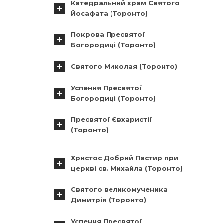
Катедральний храм Святого
Йосафата (Торонто)
Покрова Пресвятої
Богородиці (Торонто)
Святого Миколая (Торонто)
Успення Пресвятої
Богородиці (Торонто)
Пресвятої Євхаристії
(Торонто)
Христос Добрий Пастир при
церкві св. Михайла (Торонто)
Святого великомученика
Димитрія (Торонто)
Успення Пресвятої