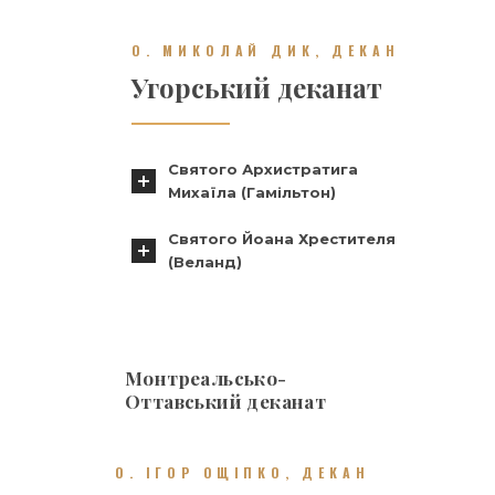
О. МИКОЛАЙ ДИК, ДЕКАН
Угорський деканат
Святого Архистратига
Михаїла (Гамільтон)
Святого Йоана Хрестителя
(Веланд)
Монтреальсько-
Оттавський деканат
О. ІГОР ОЩІПКО, ДЕКАН