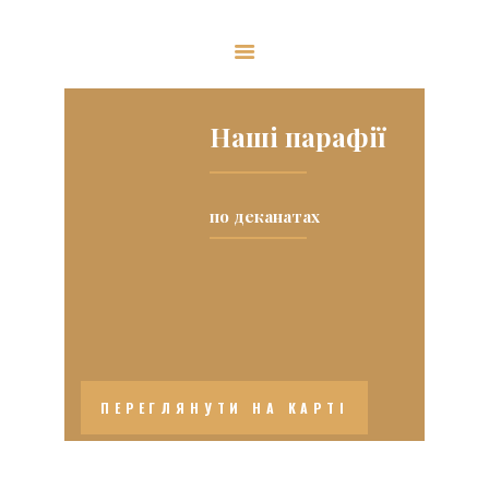
The Ukrainian Catholic Eparchy of
Toronto and Eastern Canada
Наші парафії
ЄПАРХІЯ
АРХИЄРЕЙ
по деканатах
CЛУЖІННЯ
ПАРАФІЇ
ЩО НОВОГО?
РЕСУРСИ
UKR
ПЕРЕГЛЯНУТИ НА КАРТІ