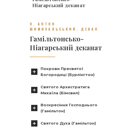
Ніагарський деканат
О. АНТОН
ШИМИХАЛЬСЬКИЙ, ДЕКАН
Гамільтонсько-
Ніагарський деканат
Покрови Пресвятої
Богородиці (Бурлінгтон)
Святого Архистратига
Михаїла (Бімсвил)
Воскресіння Господнього
(Гамільтон)
Святого Духа (Гамільтон)