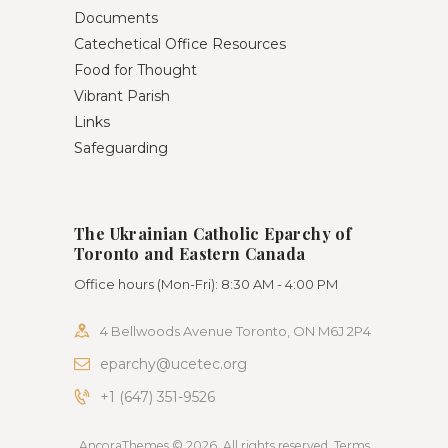
Documents
Catechetical Office Resources
Food for Thought
Vibrant Parish
Links
Safeguarding
The Ukrainian Catholic Eparchy of
Toronto and Eastern Canada
Office hours (Mon-Fri): 8:30 AM - 4:00 PM
4 Bellwoods Avenue Toronto, ON M6J 2P4
eparchy@ucetec.org
+1 (647) 351-9526
AncoraThemes © 2026. All rights reserved. Terms