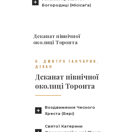
Богородиці (Місісаґа)
Деканат північної
околиці Торонта
О. ДМИТРО ГАНЧАРИК,
ДЕКАН
Деканат північної
околиці Торонта
Воздвиження Чесного
Хреста (Бері)
Святої Катерини